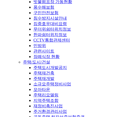
빗물펌프장 가동현황
풍수해보험
구민안전보험
침수방지시설안내
집중호우대비요령
무더위쉼터위치정보
한파쉼터위치정보
CCTV통합관제센터
민방위
관련사이트
장례식장 현황
주택/도시/건설
주택도시개발공지
주택재건축
주택재개발
소규모주택정비사업
모아타운
주택리모델링
지역주택조합
재정비촉진사업
주거환경관리사업
공동주택 하자보증보험증권