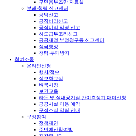
구민옴부즈만 자료실
부패·청렴 신고센터
공익신고
공직비리신고
공직비리 익명 신고
하도급부조리신고
공공재정 부정청구등 신고센터
적극행정
청렴·부패방지
참여소통
온라인신청
행사/접수
정보화교실
벼룩시장
보건교육
라돈 및 실내공기질 간이측정기 대여신청
공공시설 이용 예약
구정소식 알림 안내
구정참여
정책제안
주민예산참여방
칭찬합니다