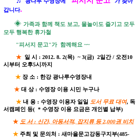
♬
"피서지 문고"
광나루 수영장에
가 찾아
.
갑니다
◈
가족과 함께 책도 보고, 물놀이도 즐기고 모두
모두 행복한 휴가철
"피서지 문고"가 함께해요
~~
★
일 시 : 2012. 8. 2(목) ~ 3(금) 2일간 / 오전10
시부터 오후5시까지
★
장 소 : 한강 광나루수영장내
★
대 상 : 수영장 이용 시민 누구나
★
내 용 : 수영장 이용자 일일
도서 무료 대여
, 독
서캠페인 등( * 수영장 이용 요금은 개인별 납부)
★
도 서 : 신간, 아동서적, 잡지류 등 2,000권 비치
★
주최 및 문의처 : 새마을문고강동구지부(485-