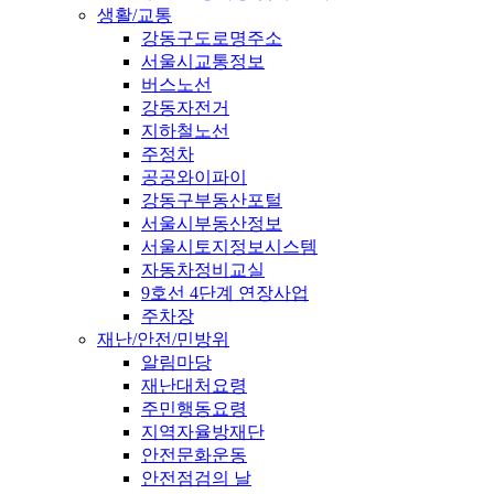
생활/교통
강동구도로명주소
서울시교통정보
버스노선
강동자전거
지하철노선
주정차
공공와이파이
강동구부동산포털
서울시부동산정보
서울시토지정보시스템
자동차정비교실
9호선 4단계 연장사업
주차장
재난/안전/민방위
알림마당
재난대처요령
주민행동요령
지역자율방재단
안전문화운동
안전점검의 날