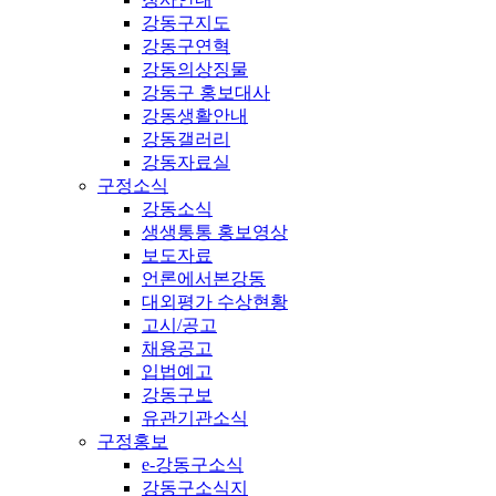
강동구지도
강동구연혁
강동의상징물
강동구 홍보대사
강동생활안내
강동갤러리
강동자료실
구정소식
강동소식
생생통통 홍보영상
보도자료
언론에서본강동
대외평가 수상현황
고시/공고
채용공고
입법예고
강동구보
유관기관소식
구정홍보
e-강동구소식
강동구소식지