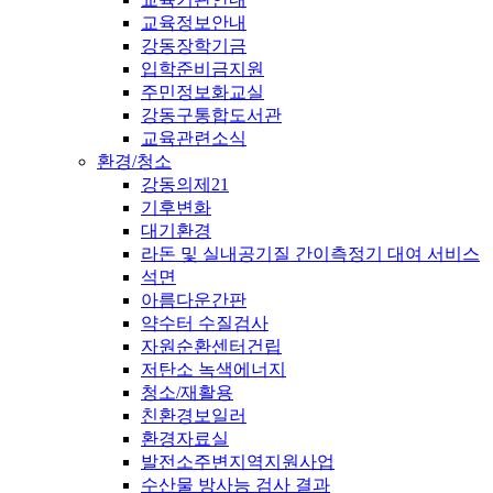
교육정보안내
강동장학기금
입학준비금지원
주민정보화교실
강동구통합도서관
교육관련소식
환경/청소
강동의제21
기후변화
대기환경
라돈 및 실내공기질 간이측정기 대여 서비스
석면
아름다운간판
약수터 수질검사
자원순환센터건립
저탄소 녹색에너지
청소/재활용
친환경보일러
환경자료실
발전소주변지역지원사업
수산물 방사능 검사 결과