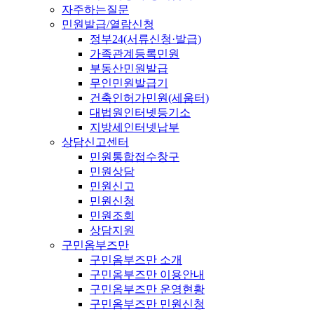
자주하는질문
민원발급/열람신청
정부24(서류신청·발급)
가족관계등록민원
부동산민원발급
무인민원발급기
건축인허가민원(세움터)
대법원인터넷등기소
지방세인터넷납부
상담신고센터
민원통합접수창구
민원상담
민원신고
민원신청
민원조회
상담지원
구민옴부즈만
구민옴부즈만 소개
구민옴부즈만 이용안내
구민옴부즈만 운영현황
구민옴부즈만 민원신청