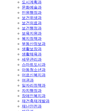
도시계획과
문화예술과
민원행정과
보건위생과
보건의료과
보건행정과
보육지원과
복지정책과
부동산정보과
생활보장과
생활체육과
세무관리과
스마트도시과
아동청소년과
어르신복지과
여권과
일자리정책과
자치행정과
장애인복지과
재건축재개발과
재난안전과