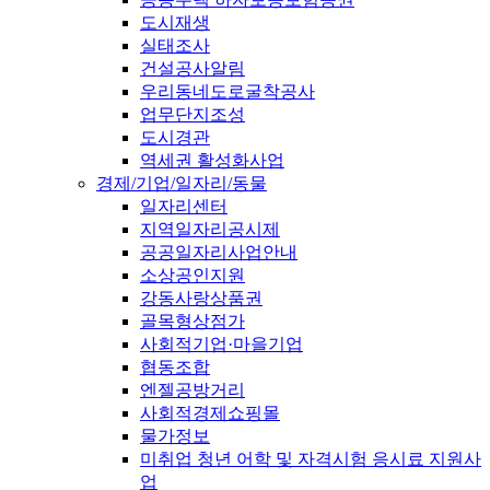
도시재생
실태조사
건설공사알림
우리동네도로굴착공사
업무단지조성
도시경관
역세권 활성화사업
경제/기업/일자리/동물
일자리센터
지역일자리공시제
공공일자리사업안내
소상공인지원
강동사랑상품권
골목형상점가
사회적기업·마을기업
협동조합
엔젤공방거리
사회적경제쇼핑몰
물가정보
미취업 청년 어학 및 자격시험 응시료 지원사
업