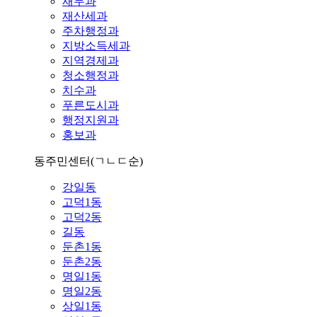
재무과
재산세과
주차행정과
지방소득세과
지역경제과
청소행정과
치수과
푸른도시과
행정지원과
홍보과
동주민센터
(ㄱㄴㄷ순)
강일동
고덕1동
고덕2동
길동
둔촌1동
둔촌2동
명일1동
명일2동
상일1동