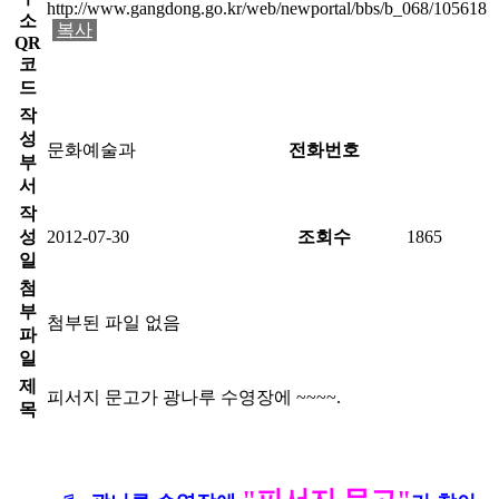
http://www.gangdong.go.kr/web/newportal/bbs/b_068/105618
소
복사
QR
코
드
작
성
문화예술과
전화번호
부
서
작
성
2012-07-30
조회수
1865
일
첨
부
첨부된 파일 없음
파
일
제
피서지 문고가 광나루 수영장에 ~~~~.
목