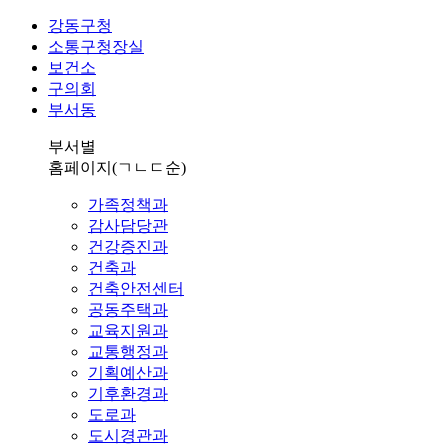
강동구청
소통구청장실
보건소
구의회
부서동
부서별
홈페이지
(ㄱㄴㄷ순)
가족정책과
감사담당관
건강증진과
건축과
건축안전센터
공동주택과
교육지원과
교통행정과
기획예산과
기후환경과
도로과
도시경관과