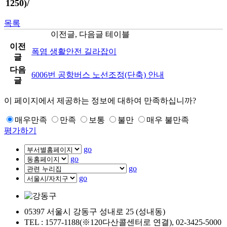
1250)/
목록
이전글, 다음글 테이블
이전
폭염 생활안전 길라잡이
글
다음
6006번 공항버스 노선조정(단축) 안내
글
이 페이지에서 제공하는 정보에 대하여 만족하십니까?
매우만족
만족
보통
불만
매우 불만족
평가하기
go
go
go
go
05397 서울시 강동구 성내로 25 (성내동)
TEL : 1577-1188(※120다산콜센터로 연결), 02-3425-5000