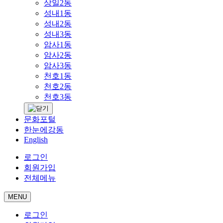
상일2동
성내1동
성내2동
성내3동
암사1동
암사2동
암사3동
천호1동
천호2동
천호3동
문화포털
한눈에강동
English
로그인
회원가입
전체메뉴
MENU
로그인