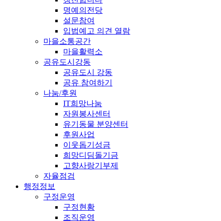
명예의전당
설문참여
입법예고 의견 열람
마을소통공간
마을활력소
공유도시강동
공유도시 강동
공유 참여하기
나눔/후원
IT희망나눔
자원봉사센터
유기동물 분양센터
후원사업
이웃돕기성금
희망디딤돌기금
고향사랑기부제
자율점검
행정정보
구정운영
구정현황
조직운영