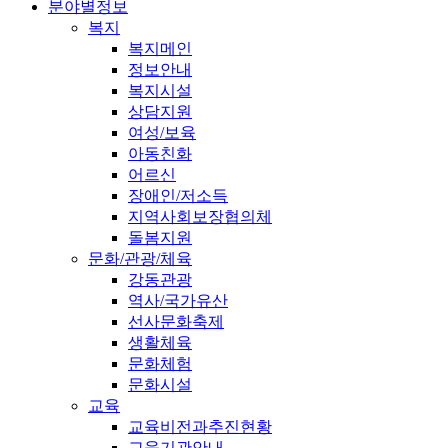
분야별정보
복지
복지메인
정보안내
복지시설
상담지원
여성/보육
아동친화
어르신
장애인/저소득
지역사회보장협의체
돌봄지원
문화/관광/체육
강동관광
역사/국가유산
선사문화축제
생활체육
문화체험
문화시설
교육
교육비전과추진현황
교육기관안내