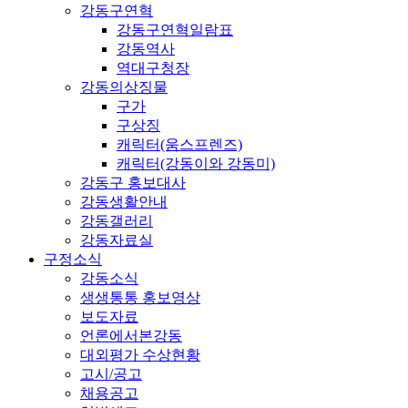
강동구연혁
강동구연혁일람표
강동역사
역대구청장
강동의상징물
구가
구상징
캐릭터(움스프렌즈)
캐릭터(강동이와 강동미)
강동구 홍보대사
강동생활안내
강동갤러리
강동자료실
구정소식
강동소식
생생통통 홍보영상
보도자료
언론에서본강동
대외평가 수상현황
고시/공고
채용공고