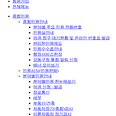
회원가입
전체메뉴
종합민원
종합민원안내
분야별 주요 민원 전화번호
민원실안내
여권 창구 대기현황 및 온라인 번호표 발급
편리한민원제도
민원수수료안내
행정서비스헌장
강동구청 통합 알림 신청
배너 모아보기
민원서식(민원편람)
분야별민원안내
분야별민원 한눈에보기
여권 신청 ∙ 발급
정보통신
세무
부동산/건축
자동차정기(종합)검사
이륜자동차 정기검사