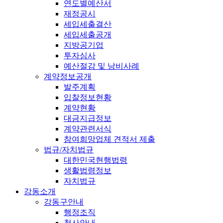
연도별예산서
재정공시
세입세출결산
세입세출공개
지방공기업
투자심사
예산절감 및 낭비사례
계약정보공개
발주계획
입찰정보현황
계약현황
대금지급정보
계약관련서식
참여희망업체 견적서 제출
법규/자치법규
대한민국현행법령
생활법령정보
자치법규
강동소개
강동구안내
행정조직
청사안내