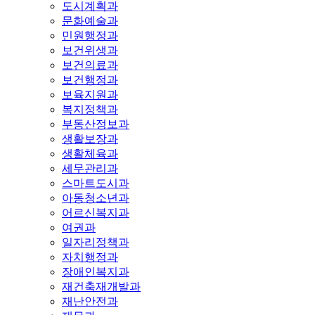
도시계획과
문화예술과
민원행정과
보건위생과
보건의료과
보건행정과
보육지원과
복지정책과
부동산정보과
생활보장과
생활체육과
세무관리과
스마트도시과
아동청소년과
어르신복지과
여권과
일자리정책과
자치행정과
장애인복지과
재건축재개발과
재난안전과