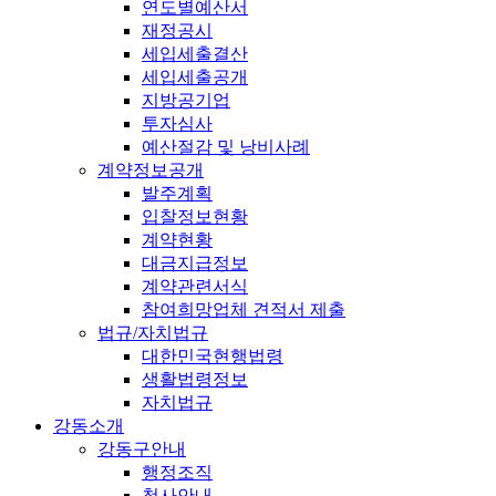
연도별예산서
재정공시
세입세출결산
세입세출공개
지방공기업
투자심사
예산절감 및 낭비사례
계약정보공개
발주계획
입찰정보현황
계약현황
대금지급정보
계약관련서식
참여희망업체 견적서 제출
법규/자치법규
대한민국현행법령
생활법령정보
자치법규
강동소개
강동구안내
행정조직
청사안내