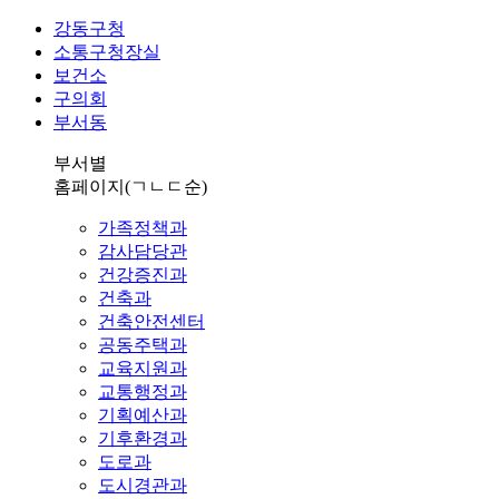
강동구청
소통구청장실
보건소
구의회
부서동
부서별
홈페이지
(ㄱㄴㄷ순)
가족정책과
감사담당관
건강증진과
건축과
건축안전센터
공동주택과
교육지원과
교통행정과
기획예산과
기후환경과
도로과
도시경관과