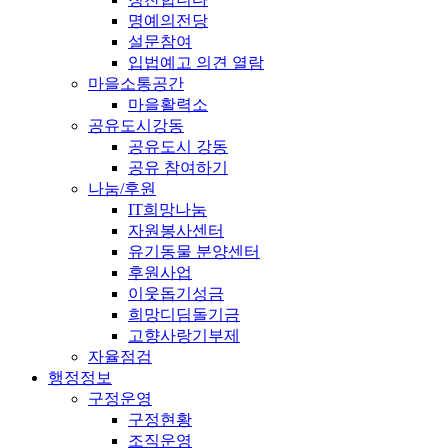
명예의전당
설문참여
입법예고 의견 열람
마을소통공간
마을활력소
공유도시강동
공유도시 강동
공유 참여하기
나눔/후원
IT희망나눔
자원봉사센터
유기동물 분양센터
후원사업
이웃돕기성금
희망디딤돌기금
고향사랑기부제
자율점검
행정정보
구정운영
구정현황
조직운영