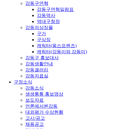
강동구연혁
강동구연혁일람표
강동역사
역대구청장
강동의상징물
구가
구상징
캐릭터(움스프렌즈)
캐릭터(강동이와 강동미)
강동구 홍보대사
강동생활안내
강동갤러리
강동자료실
구정소식
강동소식
생생통통 홍보영상
보도자료
언론에서본강동
대외평가 수상현황
고시/공고
채용공고