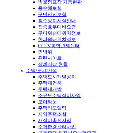
빗물펌프장 가동현황
풍수해보험
구민안전보험
침수방지시설안내
집중호우대비요령
무더위쉼터위치정보
한파쉼터위치정보
CCTV통합관제센터
민방위
관련사이트
장례식장 현황
주택/도시/건설
주택도시개발공지
주택재건축
주택재개발
소규모주택정비사업
모아타운
주택리모델링
지역주택조합
재정비촉진사업
주거환경관리사업
공동주택 하자보증보험증권