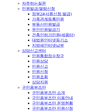
자주하는질문
민원발급/열람신청
정부24(서류신청·발급)
가족관계등록민원
부동산민원발급
무인민원발급기
건축인허가민원(세움터)
대법원인터넷등기소
지방세인터넷납부
상담신고센터
민원통합접수창구
민원상담
민원신고
민원신청
민원조회
상담지원
구민옴부즈만
구민옴부즈만 소개
구민옴부즈만 이용안내
구민옴부즈만 운영현황
구민옴부즈만 민원신청