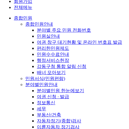
회원가입
전체메뉴
종합민원
종합민원안내
분야별 주요 민원 전화번호
민원실안내
여권 창구 대기현황 및 온라인 번호표 발급
편리한민원제도
민원수수료안내
행정서비스헌장
강동구청 통합 알림 신청
배너 모아보기
민원서식(민원편람)
분야별민원안내
분야별민원 한눈에보기
여권 신청 ∙ 발급
정보통신
세무
부동산/건축
자동차정기(종합)검사
이륜자동차 정기검사