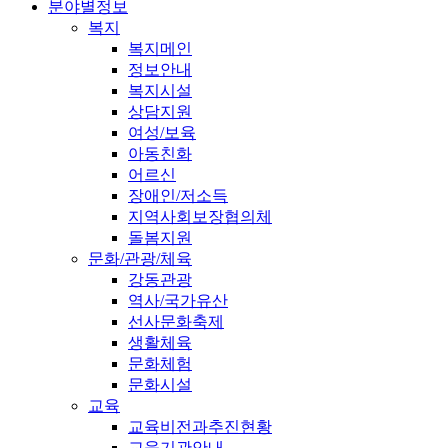
분야별정보
복지
복지메인
정보안내
복지시설
상담지원
여성/보육
아동친화
어르신
장애인/저소득
지역사회보장협의체
돌봄지원
문화/관광/체육
강동관광
역사/국가유산
선사문화축제
생활체육
문화체험
문화시설
교육
교육비전과추진현황
교육기관안내