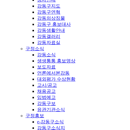
강동구지도
강동구연혁
강동의상징물
강동구 홍보대사
강동생활안내
강동갤러리
강동자료실
구정소식
강동소식
생생통통 홍보영상
보도자료
언론에서본강동
대외평가 수상현황
고시/공고
채용공고
입법예고
강동구보
유관기관소식
구정홍보
e-강동구소식
강동구소식지