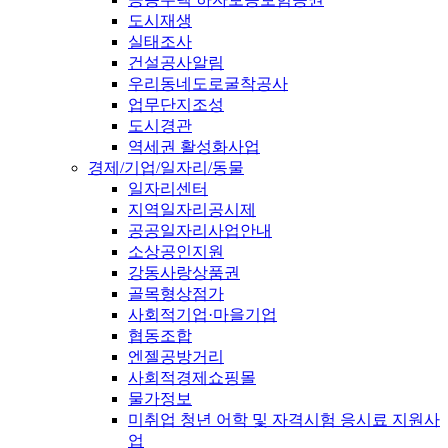
도시재생
실태조사
건설공사알림
우리동네도로굴착공사
업무단지조성
도시경관
역세권 활성화사업
경제/기업/일자리/동물
일자리센터
지역일자리공시제
공공일자리사업안내
소상공인지원
강동사랑상품권
골목형상점가
사회적기업·마을기업
협동조합
엔젤공방거리
사회적경제쇼핑몰
물가정보
미취업 청년 어학 및 자격시험 응시료 지원사
업