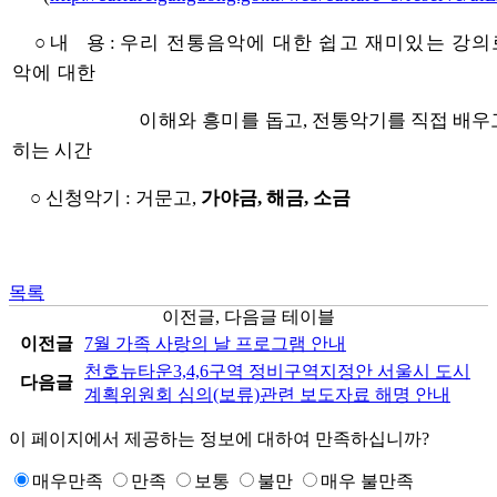
○ 내 용 :
우리 전통음악에 대한 쉽고 재미있는 강
악에
대한
이해와
흥미를 돕고
, 전통악기를 직접 배우
히는 시간
○ 신청악기 : 거문고,
가야금, 해금, 소금
목록
이전글, 다음글 테이블
이전글
7월 가족 사랑의 날 프로그램 안내
천호뉴타운3,4,6구역 정비구역지정안 서울시 도시
다음글
계획위원회 심의(보류)관련 보도자료 해명 안내
이 페이지에서 제공하는 정보에 대하여 만족하십니까?
매우만족
만족
보통
불만
매우 불만족