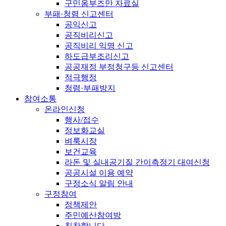
구민옴부즈만 자료실
부패·청렴 신고센터
공익신고
공직비리신고
공직비리 익명 신고
하도급부조리신고
공공재정 부정청구등 신고센터
적극행정
청렴·부패방지
참여소통
온라인신청
행사/접수
정보화교실
벼룩시장
보건교육
라돈 및 실내공기질 간이측정기 대여신청
공공시설 이용 예약
구정소식 알림 안내
구정참여
정책제안
주민예산참여방
칭찬합니다