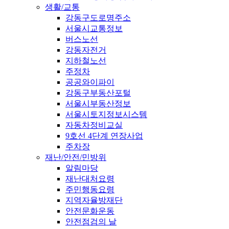
생활/교통
강동구도로명주소
서울시교통정보
버스노선
강동자전거
지하철노선
주정차
공공와이파이
강동구부동산포털
서울시부동산정보
서울시토지정보시스템
자동차정비교실
9호선 4단계 연장사업
주차장
재난/안전/민방위
알림마당
재난대처요령
주민행동요령
지역자율방재단
안전문화운동
안전점검의 날