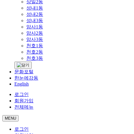
상일2동
성내1동
성내2동
성내3동
암사1동
암사2동
암사3동
천호1동
천호2동
천호3동
문화포털
한눈에강동
English
로그인
회원가입
전체메뉴
MENU
로그인