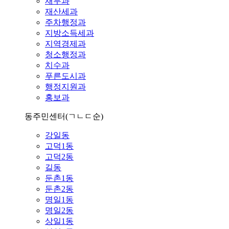
재무과
재산세과
주차행정과
지방소득세과
지역경제과
청소행정과
치수과
푸른도시과
행정지원과
홍보과
동주민센터
(ㄱㄴㄷ순)
강일동
고덕1동
고덕2동
길동
둔촌1동
둔촌2동
명일1동
명일2동
상일1동