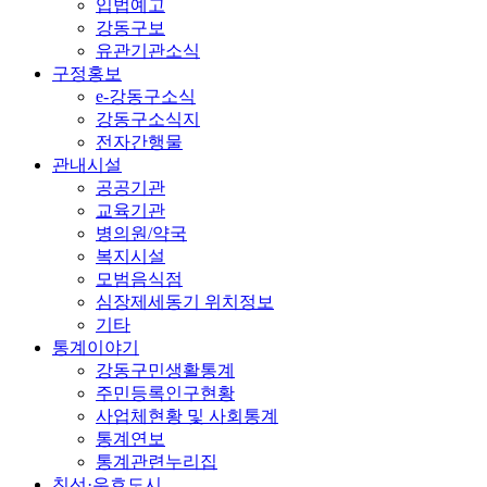
입법예고
강동구보
유관기관소식
구정홍보
e-강동구소식
강동구소식지
전자간행물
관내시설
공공기관
교육기관
병의원/약국
복지시설
모범음식점
심장제세동기 위치정보
기타
통계이야기
강동구민생활통계
주민등록인구현황
사업체현황 및 사회통계
통계연보
통계관련누리집
친선·우호도시