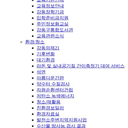
교육정보안내
강동장학기금
입학준비금지원
주민정보화교실
강동구통합도서관
교육관련소식
환경/청소
강동의제21
기후변화
대기환경
라돈 및 실내공기질 간이측정기 대여 서비스
석면
아름다운간판
약수터 수질검사
자원순환센터건립
저탄소 녹색에너지
청소/재활용
친환경보일러
환경자료실
발전소주변지역지원사업
수산물 방사능 검사 결과