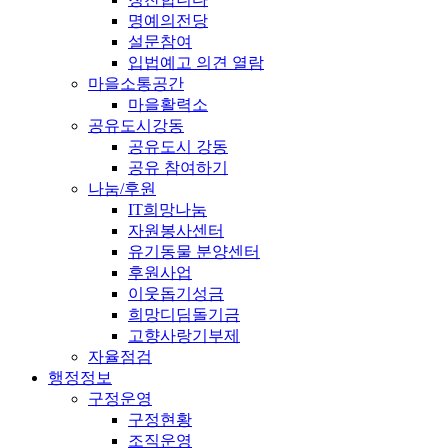
명예의전당
설문참여
입법예고 의견 열람
마을소통공간
마을활력소
공유도시강동
공유도시 강동
공유 참여하기
나눔/후원
IT희망나눔
자원봉사센터
유기동물 분양센터
후원사업
이웃돕기성금
희망디딤돌기금
고향사랑기부제
자율점검
행정정보
구정운영
구정현황
조직운영