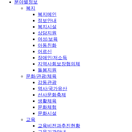
분야별정보
복지
복지메인
정보안내
복지시설
상담지원
여성/보육
아동친화
어르신
장애인/저소득
지역사회보장협의체
돌봄지원
문화/관광/체육
강동관광
역사/국가유산
선사문화축제
생활체육
문화체험
문화시설
교육
교육비전과추진현황
교육기관안내