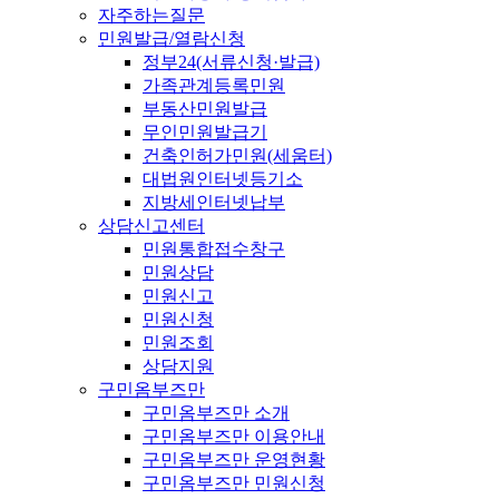
자주하는질문
민원발급/열람신청
정부24(서류신청·발급)
가족관계등록민원
부동산민원발급
무인민원발급기
건축인허가민원(세움터)
대법원인터넷등기소
지방세인터넷납부
상담신고센터
민원통합접수창구
민원상담
민원신고
민원신청
민원조회
상담지원
구민옴부즈만
구민옴부즈만 소개
구민옴부즈만 이용안내
구민옴부즈만 운영현황
구민옴부즈만 민원신청