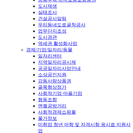
도시재생
실태조사
건설공사알림
우리동네도로굴착공사
업무단지조성
도시경관
역세권 활성화사업
경제/기업/일자리/동물
일자리센터
지역일자리공시제
공공일자리사업안내
소상공인지원
강동사랑상품권
골목형상점가
사회적기업·마을기업
협동조합
엔젤공방거리
사회적경제쇼핑몰
물가정보
미취업 청년 어학 및 자격시험 응시료 지원사
업