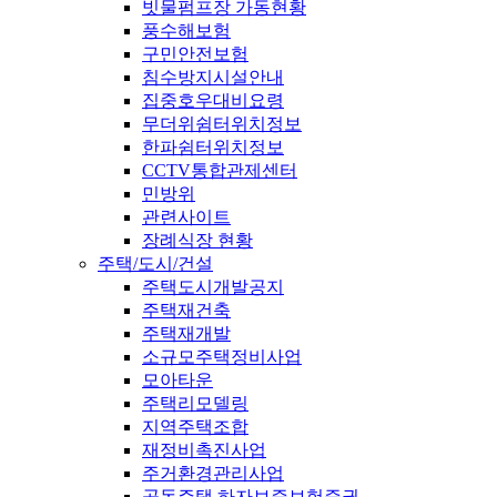
빗물펌프장 가동현황
풍수해보험
구민안전보험
침수방지시설안내
집중호우대비요령
무더위쉼터위치정보
한파쉼터위치정보
CCTV통합관제센터
민방위
관련사이트
장례식장 현황
주택/도시/건설
주택도시개발공지
주택재건축
주택재개발
소규모주택정비사업
모아타운
주택리모델링
지역주택조합
재정비촉진사업
주거환경관리사업
공동주택 하자보증보험증권