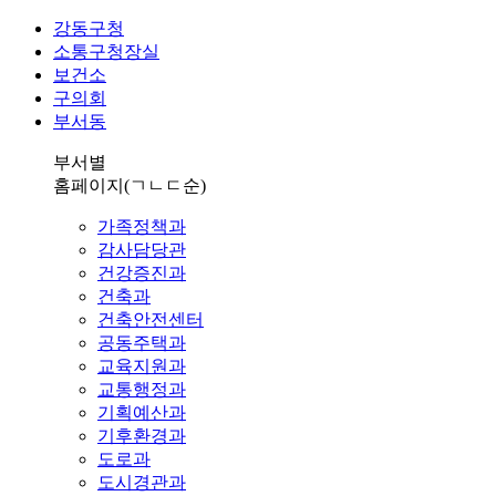
강동구청
소통구청장실
보건소
구의회
부서동
부서별
홈페이지
(ㄱㄴㄷ순)
가족정책과
감사담당관
건강증진과
건축과
건축안전센터
공동주택과
교육지원과
교통행정과
기획예산과
기후환경과
도로과
도시경관과