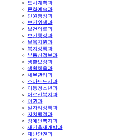
도시계획과
문화예술과
민원행정과
보건위생과
보건의료과
보건행정과
보육지원과
복지정책과
부동산정보과
생활보장과
생활체육과
세무관리과
스마트도시과
아동청소년과
어르신복지과
여권과
일자리정책과
자치행정과
장애인복지과
재건축재개발과
재난안전과