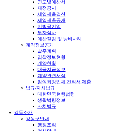
연도별예산서
재정공시
세입세출결산
세입세출공개
지방공기업
투자심사
예산절감 및 낭비사례
계약정보공개
발주계획
입찰정보현황
계약현황
대금지급정보
계약관련서식
참여희망업체 견적서 제출
법규/자치법규
대한민국현행법령
생활법령정보
자치법규
강동소개
강동구안내
행정조직
청사안내