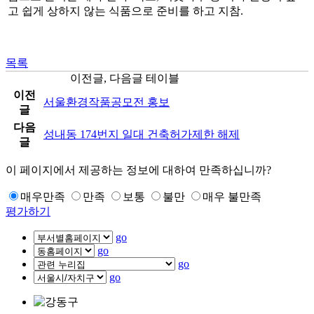
고 쉽게 상하지 않는 식품으로 준비를 하고 지참.
목록
이전글, 다음글 테이블
이전
서울환경작품공모전 홍보
글
다음
성내동 174번지 일대 건축허가제한 해제
글
이 페이지에서 제공하는 정보에 대하여 만족하십니까?
매우만족
만족
보통
불만
매우 불만족
평가하기
go
go
go
go