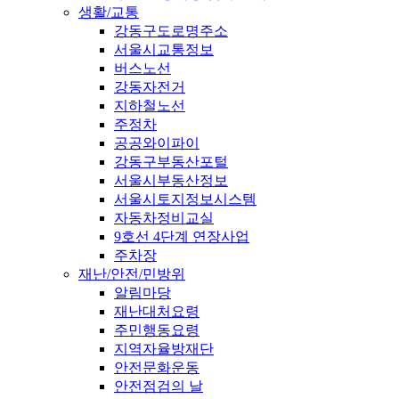
생활/교통
강동구도로명주소
서울시교통정보
버스노선
강동자전거
지하철노선
주정차
공공와이파이
강동구부동산포털
서울시부동산정보
서울시토지정보시스템
자동차정비교실
9호선 4단계 연장사업
주차장
재난/안전/민방위
알림마당
재난대처요령
주민행동요령
지역자율방재단
안전문화운동
안전점검의 날