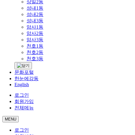
상일2동
성내1동
성내2동
성내3동
암사1동
암사2동
암사3동
천호1동
천호2동
천호3동
문화포털
한눈에강동
English
로그인
회원가입
전체메뉴
MENU
로그인