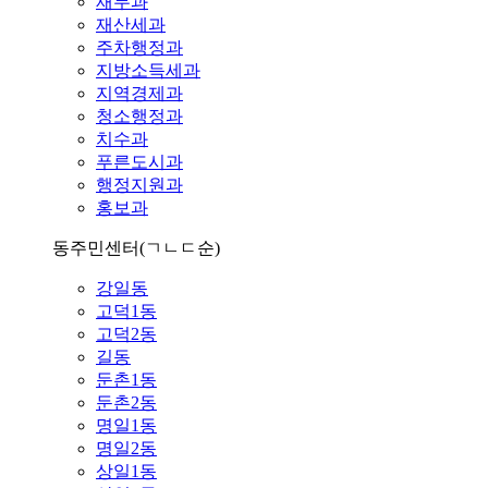
재무과
재산세과
주차행정과
지방소득세과
지역경제과
청소행정과
치수과
푸른도시과
행정지원과
홍보과
동주민센터
(ㄱㄴㄷ순)
강일동
고덕1동
고덕2동
길동
둔촌1동
둔촌2동
명일1동
명일2동
상일1동