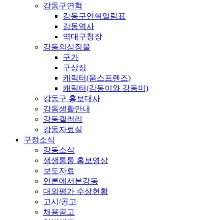
강동구연혁
강동구연혁일람표
강동역사
역대구청장
강동의상징물
구가
구상징
캐릭터(움스프렌즈)
캐릭터(강동이와 강동미)
강동구 홍보대사
강동생활안내
강동갤러리
강동자료실
구정소식
강동소식
생생통통 홍보영상
보도자료
언론에서본강동
대외평가 수상현황
고시/공고
채용공고