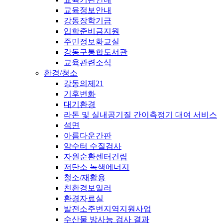
교육정보안내
강동장학기금
입학준비금지원
주민정보화교실
강동구통합도서관
교육관련소식
환경/청소
강동의제21
기후변화
대기환경
라돈 및 실내공기질 간이측정기 대여 서비스
석면
아름다운간판
약수터 수질검사
자원순환센터건립
저탄소 녹색에너지
청소/재활용
친환경보일러
환경자료실
발전소주변지역지원사업
수산물 방사능 검사 결과