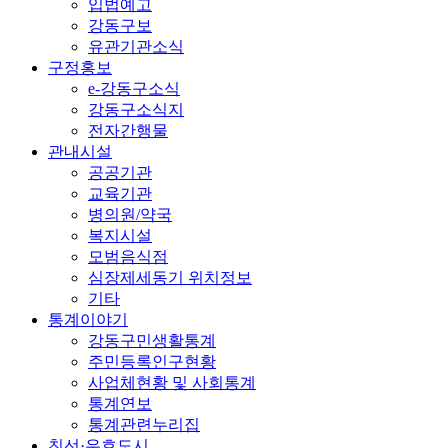
입법예고
강동구보
유관기관소식
구정홍보
e-강동구소식
강동구소식지
전자간행물
관내시설
공공기관
교육기관
병의원/약국
복지시설
모범음식점
심장제세동기 위치정보
기타
통계이야기
강동구민생활통계
주민등록인구현황
사업체현황 및 사회통계
통계연보
통계관련누리집
친선·우호도시