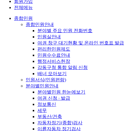
회원가입
전체메뉴
종합민원
종합민원안내
분야별 주요 민원 전화번호
민원실안내
여권 창구 대기현황 및 온라인 번호표 발급
편리한민원제도
민원수수료안내
행정서비스헌장
강동구청 통합 알림 신청
배너 모아보기
민원서식(민원편람)
분야별민원안내
분야별민원 한눈에보기
여권 신청 ∙ 발급
정보통신
세무
부동산/건축
자동차정기(종합)검사
이륜자동차 정기검사