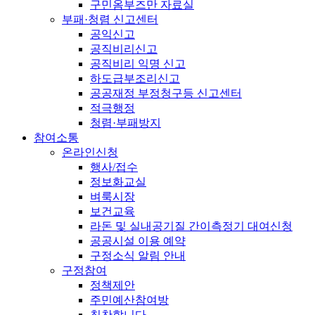
구민옴부즈만 자료실
부패·청렴 신고센터
공익신고
공직비리신고
공직비리 익명 신고
하도급부조리신고
공공재정 부정청구등 신고센터
적극행정
청렴·부패방지
참여소통
온라인신청
행사/접수
정보화교실
벼룩시장
보건교육
라돈 및 실내공기질 간이측정기 대여신청
공공시설 이용 예약
구정소식 알림 안내
구정참여
정책제안
주민예산참여방
칭찬합니다