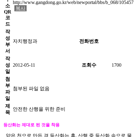
http://www.gangdong.go.kr/web/newportal/bbs/b_068/105457
소
복사
QR
코
드
작
성
자치행정과
전화번호
부
서
작
성
2012-05-11
조회수
1700
일
첨
부
첨부된 파일 없음
파
일
제
안전한 산행을 위한 준비
목
등산화는 제대로 된 것을 착용
얇은 천으로 만든 경 등산화는 혹, 산행 중 등산화 속으로 물