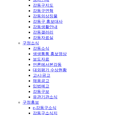
강동구지도
강동구연혁
강동의상징물
강동구 홍보대사
강동생활안내
강동갤러리
강동자료실
구정소식
강동소식
생생통통 홍보영상
보도자료
언론에서본강동
대외평가 수상현황
고시/공고
채용공고
입법예고
강동구보
유관기관소식
구정홍보
e-강동구소식
강동구소식지