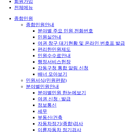
회원가입
전체메뉴
종합민원
종합민원안내
분야별 주요 민원 전화번호
민원실안내
여권 창구 대기현황 및 온라인 번호표 발급
편리한민원제도
민원수수료안내
행정서비스헌장
강동구청 통합 알림 신청
배너 모아보기
민원서식(민원편람)
분야별민원안내
분야별민원 한눈에보기
여권 신청 ∙ 발급
정보통신
세무
부동산/건축
자동차정기(종합)검사
이륜자동차 정기검사