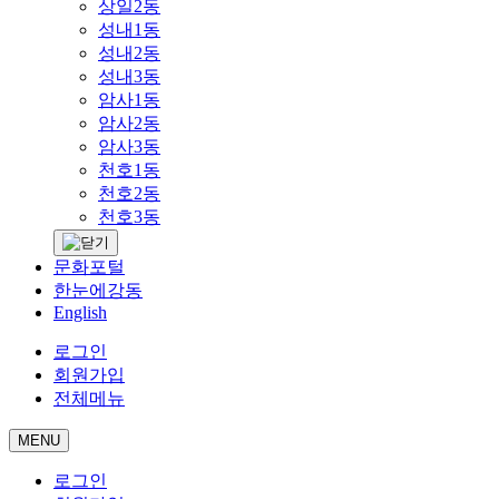
상일2동
성내1동
성내2동
성내3동
암사1동
암사2동
암사3동
천호1동
천호2동
천호3동
문화포털
한눈에강동
English
로그인
회원가입
전체메뉴
MENU
로그인