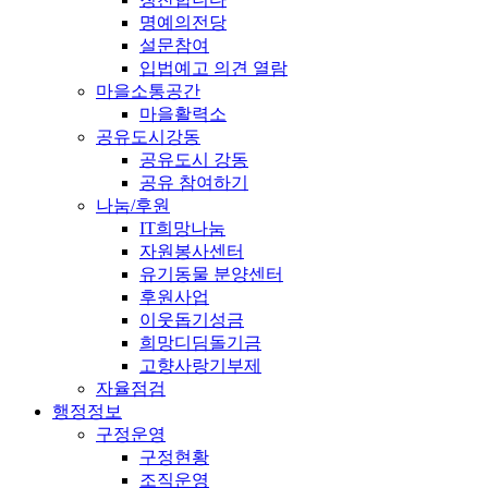
명예의전당
설문참여
입법예고 의견 열람
마을소통공간
마을활력소
공유도시강동
공유도시 강동
공유 참여하기
나눔/후원
IT희망나눔
자원봉사센터
유기동물 분양센터
후원사업
이웃돕기성금
희망디딤돌기금
고향사랑기부제
자율점검
행정정보
구정운영
구정현황
조직운영