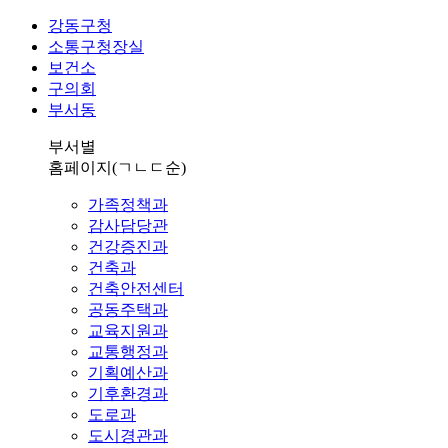
강동구청
소통구청장실
보건소
구의회
부서동
부서별
홈페이지
(ㄱㄴㄷ순)
가족정책과
감사담당관
건강증진과
건축과
건축안전센터
공동주택과
교육지원과
교통행정과
기획예산과
기후환경과
도로과
도시경관과