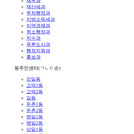
재무과
재산세과
주차행정과
지방소득세과
지역경제과
청소행정과
치수과
푸른도시과
행정지원과
홍보과
동주민센터
(ㄱㄴㄷ순)
강일동
고덕1동
고덕2동
길동
둔촌1동
둔촌2동
명일1동
명일2동
상일1동