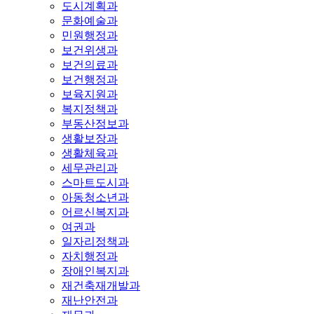
도시계획과
문화예술과
민원행정과
보건위생과
보건의료과
보건행정과
보육지원과
복지정책과
부동산정보과
생활보장과
생활체육과
세무관리과
스마트도시과
아동청소년과
어르신복지과
여권과
일자리정책과
자치행정과
장애인복지과
재건축재개발과
재난안전과