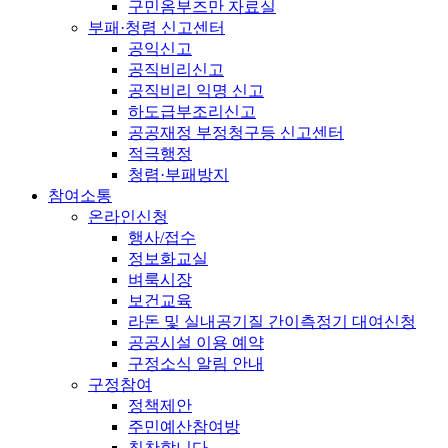
구민옴부즈만 자료실
부패·청렴 신고센터
공익신고
공직비리신고
공직비리 익명 신고
하도급부조리신고
공공재정 부정청구등 신고센터
적극행정
청렴·부패방지
참여소통
온라인신청
행사/접수
정보화교실
벼룩시장
보건교육
라돈 및 실내공기질 간이측정기 대여신청
공공시설 이용 예약
구정소식 알림 안내
구정참여
정책제안
주민예산참여방
칭찬합니다