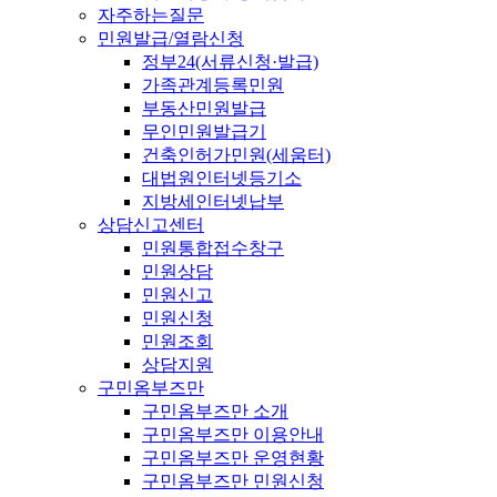
자주하는질문
민원발급/열람신청
정부24(서류신청·발급)
가족관계등록민원
부동산민원발급
무인민원발급기
건축인허가민원(세움터)
대법원인터넷등기소
지방세인터넷납부
상담신고센터
민원통합접수창구
민원상담
민원신고
민원신청
민원조회
상담지원
구민옴부즈만
구민옴부즈만 소개
구민옴부즈만 이용안내
구민옴부즈만 운영현황
구민옴부즈만 민원신청