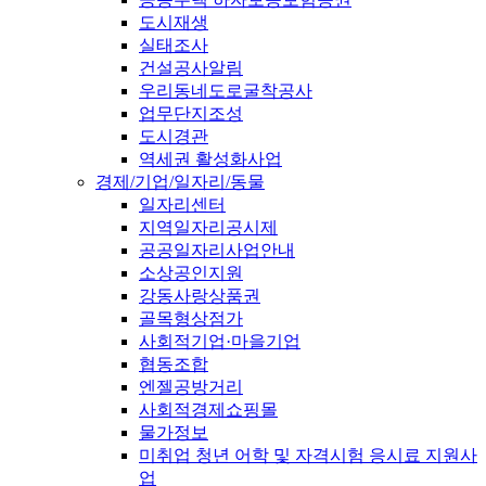
도시재생
실태조사
건설공사알림
우리동네도로굴착공사
업무단지조성
도시경관
역세권 활성화사업
경제/기업/일자리/동물
일자리센터
지역일자리공시제
공공일자리사업안내
소상공인지원
강동사랑상품권
골목형상점가
사회적기업·마을기업
협동조합
엔젤공방거리
사회적경제쇼핑몰
물가정보
미취업 청년 어학 및 자격시험 응시료 지원사
업