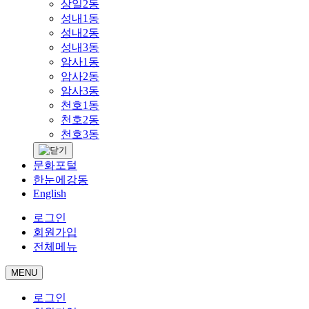
상일2동
성내1동
성내2동
성내3동
암사1동
암사2동
암사3동
천호1동
천호2동
천호3동
문화포털
한눈에강동
English
로그인
회원가입
전체메뉴
MENU
로그인