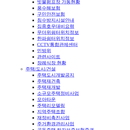
빗물펌프장 가동현황
풍수해보험
구민안전보험
침수방지시설안내
집중호우대비요령
무더위쉼터위치정보
한파쉼터위치정보
CCTV통합관제센터
민방위
관련사이트
장례식장 현황
주택/도시/건설
주택도시개발공지
주택재건축
주택재개발
소규모주택정비사업
모아타운
주택리모델링
지역주택조합
재정비촉진사업
주거환경관리사업
공동주택 하자보증보험증권