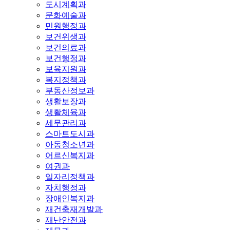
도시계획과
문화예술과
민원행정과
보건위생과
보건의료과
보건행정과
보육지원과
복지정책과
부동산정보과
생활보장과
생활체육과
세무관리과
스마트도시과
아동청소년과
어르신복지과
여권과
일자리정책과
자치행정과
장애인복지과
재건축재개발과
재난안전과