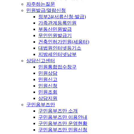
자주하는질문
민원발급/열람신청
정부24(서류신청·발급)
가족관계등록민원
부동산민원발급
무인민원발급기
건축인허가민원(세움터)
대법원인터넷등기소
지방세인터넷납부
상담신고센터
민원통합접수창구
민원상담
민원신고
민원신청
민원조회
상담지원
구민옴부즈만
구민옴부즈만 소개
구민옴부즈만 이용안내
구민옴부즈만 운영현황
구민옴부즈만 민원신청