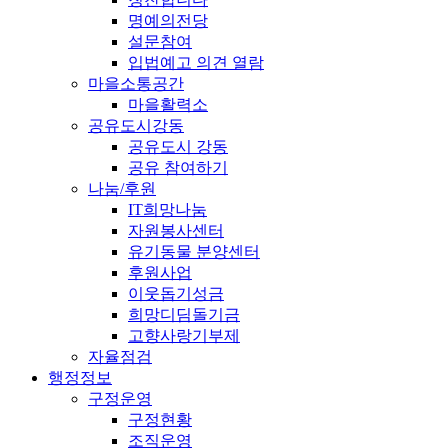
명예의전당
설문참여
입법예고 의견 열람
마을소통공간
마을활력소
공유도시강동
공유도시 강동
공유 참여하기
나눔/후원
IT희망나눔
자원봉사센터
유기동물 분양센터
후원사업
이웃돕기성금
희망디딤돌기금
고향사랑기부제
자율점검
행정정보
구정운영
구정현황
조직운영