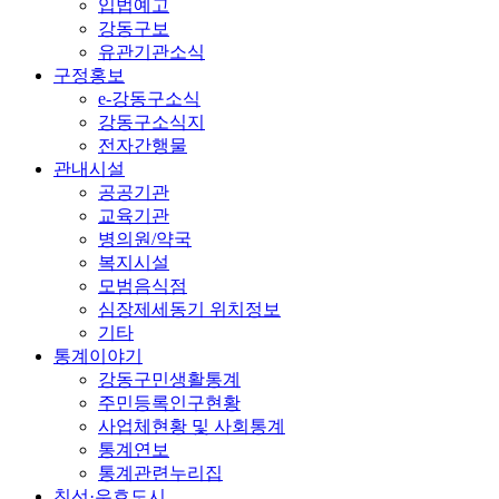
입법예고
강동구보
유관기관소식
구정홍보
e-강동구소식
강동구소식지
전자간행물
관내시설
공공기관
교육기관
병의원/약국
복지시설
모범음식점
심장제세동기 위치정보
기타
통계이야기
강동구민생활통계
주민등록인구현황
사업체현황 및 사회통계
통계연보
통계관련누리집
친선·우호도시