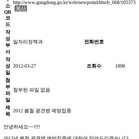
http://www.gangdong.go.kr/web/newportal/bbs/b_068/105373
소
복사
QR
코
드
작
성
일자리정책과
전화번호
부
서
작
성
2012-03-27
조회수
1898
일
첨
부
첨부된 파일 없음
파
일
제
2012 봄철 광견병 예방접종
목
안녕하세요~~!!!!
2012년 봄철 광견병 예방접종에 대하여 알려드리겠습니다.