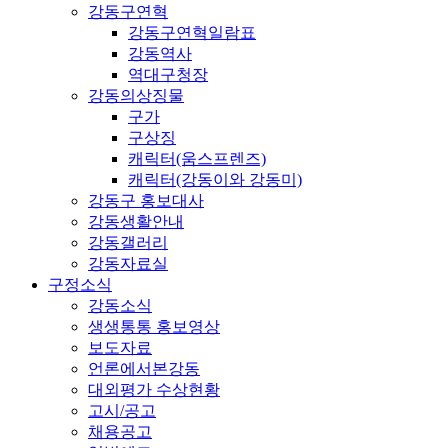
강동구연혁
강동구연혁일람표
강동역사
역대구청장
강동의상징물
구가
구상징
캐릭터(움스프렌즈)
캐릭터(강동이와 강동미)
강동구 홍보대사
강동생활안내
강동갤러리
강동자료실
구정소식
강동소식
생생통통 홍보영상
보도자료
언론에서본강동
대외평가 수상현황
고시/공고
채용공고