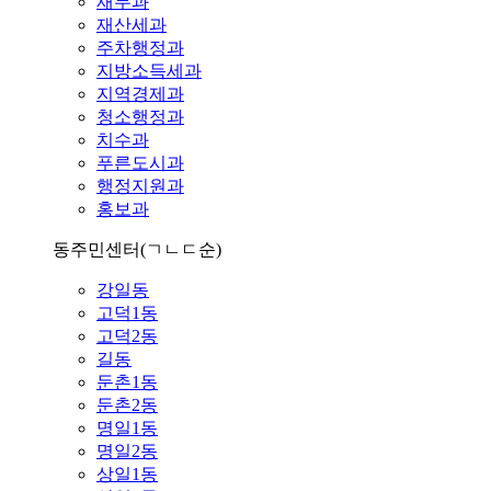
재무과
재산세과
주차행정과
지방소득세과
지역경제과
청소행정과
치수과
푸른도시과
행정지원과
홍보과
동주민센터
(ㄱㄴㄷ순)
강일동
고덕1동
고덕2동
길동
둔촌1동
둔촌2동
명일1동
명일2동
상일1동