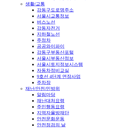
생활/교통
강동구도로명주소
서울시교통정보
버스노선
강동자전거
지하철노선
주정차
공공와이파이
강동구부동산포털
서울시부동산정보
서울시토지정보시스템
자동차정비교실
9호선 4단계 연장사업
주차장
재난/안전/민방위
알림마당
재난대처요령
주민행동요령
지역자율방재단
안전문화운동
안전점검의 날