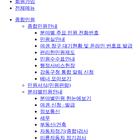
회원가입
전체메뉴
종합민원
종합민원안내
분야별 주요 민원 전화번호
민원실안내
여권 창구 대기현황 및 온라인 번호표 발급
편리한민원제도
민원수수료안내
행정서비스헌장
강동구청 통합 알림 신청
배너 모아보기
민원서식(민원편람)
분야별민원안내
분야별민원 한눈에보기
여권 신청 ∙ 발급
정보통신
세무
부동산/건축
자동차정기(종합)검사
이륜자동차 정기검사