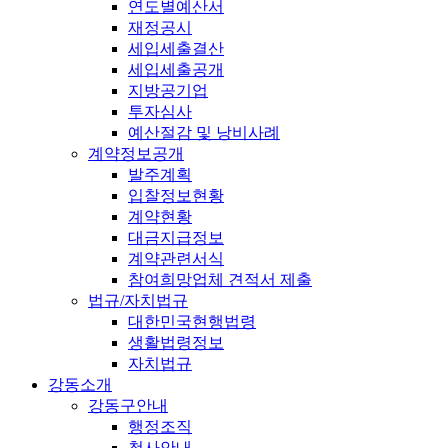
연도별예산서
재정공시
세입세출결산
세입세출공개
지방공기업
투자심사
예산절감 및 낭비사례
계약정보공개
발주계획
입찰정보현황
계약현황
대금지급정보
계약관련서식
참여희망업체 견적서 제출
법규/자치법규
대한민국현행법령
생활법령정보
자치법규
강동소개
강동구안내
행정조직
청사안내