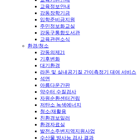
교육정보안내
강동장학기금
입학준비금지원
주민정보화교실
강동구통합도서관
교육관련소식
환경/청소
강동의제21
기후변화
대기환경
라돈 및 실내공기질 간이측정기 대여 서비스
석면
아름다운간판
약수터 수질검사
자원순환센터건립
저탄소 녹색에너지
청소/재활용
친환경보일러
환경자료실
발전소주변지역지원사업
수산물 방사능 검사 결과