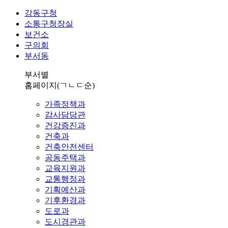
강동구청
소통구청장실
보건소
구의회
부서동
부서별
홈페이지
(ㄱㄴㄷ순)
가족정책과
감사담당관
건강증진과
건축과
건축안전센터
공동주택과
교육지원과
교통행정과
기획예산과
기후환경과
도로과
도시경관과