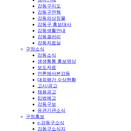
강동구지도
강동구연혁
강동의상징물
강동구 홍보대사
강동생활안내
강동갤러리
강동자료실
구정소식
강동소식
생생통통 홍보영상
보도자료
언론에서본강동
대외평가 수상현황
고시/공고
채용공고
입법예고
강동구보
유관기관소식
구정홍보
e-강동구소식
강동구소식지