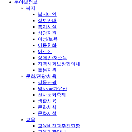
분야별정보
복지
복지메인
정보안내
복지시설
상담지원
여성/보육
아동친화
어르신
장애인/저소득
지역사회보장협의체
돌봄지원
문화/관광/체육
강동관광
역사/국가유산
선사문화축제
생활체육
문화체험
문화시설
교육
교육비전과추진현황
교육기관안내