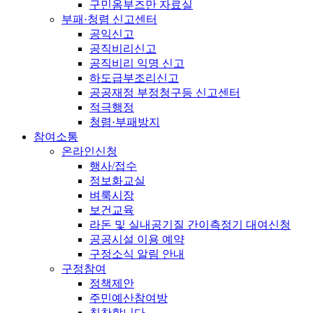
구민옴부즈만 자료실
부패·청렴 신고센터
공익신고
공직비리신고
공직비리 익명 신고
하도급부조리신고
공공재정 부정청구등 신고센터
적극행정
청렴·부패방지
참여소통
온라인신청
행사/접수
정보화교실
벼룩시장
보건교육
라돈 및 실내공기질 간이측정기 대여신청
공공시설 이용 예약
구정소식 알림 안내
구정참여
정책제안
주민예산참여방
칭찬합니다