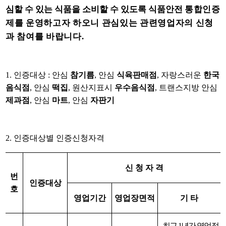
심할 수 있는 식품을 소비할 수 있도록 식품안전
통합인증
제를 운영하고자 하오니 관심있는 관련영업자의 신청
과 참여를 바랍니다.
1. 인증대상 : 안심
참기름
, 안심
식육판매점
, 자랑스러운
한국
음식점
, 안심
떡집
, 원산지표시
우수음식점
, 트랜스지방 안심
제과점
, 안심
마트
, 안심
자판기
2. 인증대상별 인증신청자격
신 청 자 격
번
인증대상
호
영업기간
영업장면적
기 타
-
최근 1년간 영업정