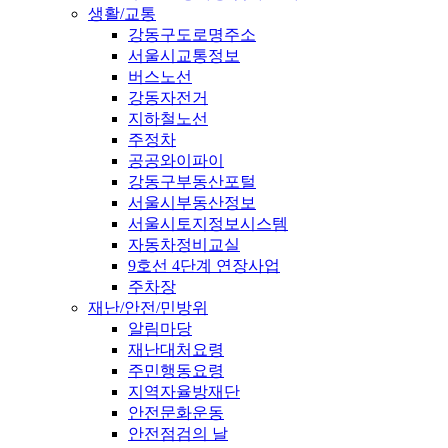
생활/교통
강동구도로명주소
서울시교통정보
버스노선
강동자전거
지하철노선
주정차
공공와이파이
강동구부동산포털
서울시부동산정보
서울시토지정보시스템
자동차정비교실
9호선 4단계 연장사업
주차장
재난/안전/민방위
알림마당
재난대처요령
주민행동요령
지역자율방재단
안전문화운동
안전점검의 날