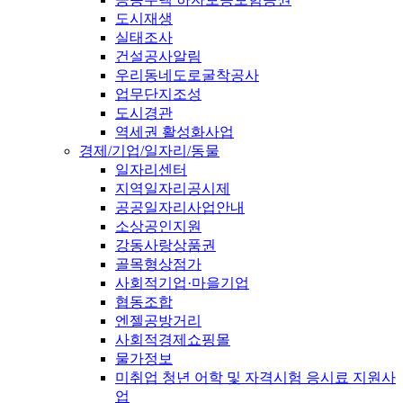
도시재생
실태조사
건설공사알림
우리동네도로굴착공사
업무단지조성
도시경관
역세권 활성화사업
경제/기업/일자리/동물
일자리센터
지역일자리공시제
공공일자리사업안내
소상공인지원
강동사랑상품권
골목형상점가
사회적기업·마을기업
협동조합
엔젤공방거리
사회적경제쇼핑몰
물가정보
미취업 청년 어학 및 자격시험 응시료 지원사
업