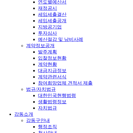
연도별예산서
재정공시
세입세출결산
세입세출공개
지방공기업
투자심사
예산절감 및 낭비사례
계약정보공개
발주계획
입찰정보현황
계약현황
대금지급정보
계약관련서식
참여희망업체 견적서 제출
법규/자치법규
대한민국현행법령
생활법령정보
자치법규
강동소개
강동구안내
행정조직
청사안내