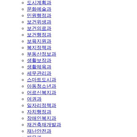
도시계획과
문화예술과
민원행정과
보건위생과
보건의료과
보건행정과
보육지원과
복지정책과
부동산정보과
생활보장과
생활체육과
세무관리과
스마트도시과
아동청소년과
어르신복지과
여권과
일자리정책과
자치행정과
장애인복지과
재건축재개발과
재난안전과