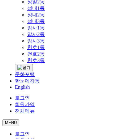
상일2동
성내1동
성내2동
성내3동
암사1동
암사2동
암사3동
천호1동
천호2동
천호3동
문화포털
한눈에강동
English
로그인
회원가입
전체메뉴
MENU
로그인