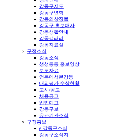
강동구지도
강동구연혁
강동의상징물
강동구 홍보대사
강동생활안내
강동갤러리
강동자료실
구정소식
강동소식
생생통통 홍보영상
보도자료
언론에서본강동
대외평가 수상현황
고시/공고
채용공고
입법예고
강동구보
유관기관소식
구정홍보
e-강동구소식
강동구소식지