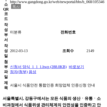
http://www.gangdong.go.kr/web/newportal/bbs/b_068/105346
소
복사
QR
코
드
작
성
미분류
전화번호
부
서
작
성
2012-03-13
조회수
2149
일
첨
부
신청서 양식_1_1_1.hwp (288.0KB)
바로보기
파
점자(첨부)
음성
일
제
서울시 식품안전 통합인증 희망업체 인증신청 안내
목
서울특별시, 강동구에서는 모든 식품의 생산ㆍ유통ㆍ소
비과정에서 식품위생 관리체계의 안전성을 인증하고 안