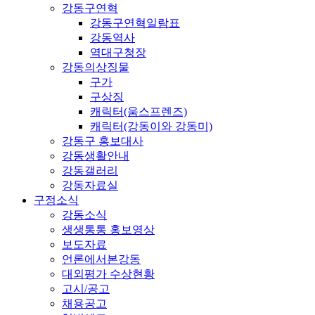
강동구연혁
강동구연혁일람표
강동역사
역대구청장
강동의상징물
구가
구상징
캐릭터(움스프렌즈)
캐릭터(강동이와 강동미)
강동구 홍보대사
강동생활안내
강동갤러리
강동자료실
구정소식
강동소식
생생통통 홍보영상
보도자료
언론에서본강동
대외평가 수상현황
고시/공고
채용공고