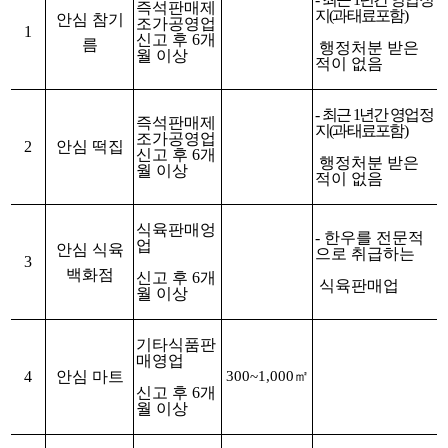
즉석판매제
지(과태료포함)
안심 참기
조가공영업
1
신고 후 6개
름
행정처분 받은
월 이상
적이 없음
-
최근 1년간 영업정
즉석판매제
지(과태료포함)
조가공영업
2
안심 떡집
신고 후 6개
행정처분 받은
월 이상
적이 없음
식육판매엉
- 한우를 전문적
업
안심 식육
으로 취급하는
3
백화점
신고 후 6개
식육판매업
월 이상
기타식품판
매영업
4
안심 마트
300~1,000㎡
신고 후 6개
월 이상