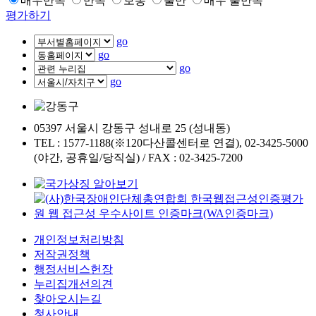
매우만족
만족
보통
불만
매우 불만족
평가하기
go
go
go
go
05397 서울시 강동구 성내로 25 (성내동)
TEL : 1577-1188(※120다산콜센터로 연결), 02-3425-5000
(야간, 공휴일/당직실) / FAX : 02-3425-7200
개인정보처리방침
저작권정책
행정서비스헌장
누리집개선의견
찾아오시는길
청사안내