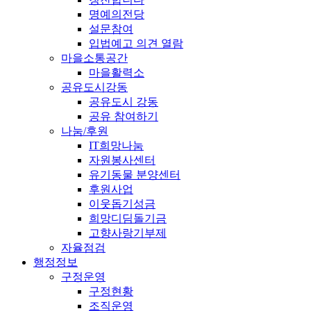
명예의전당
설문참여
입법예고 의견 열람
마을소통공간
마을활력소
공유도시강동
공유도시 강동
공유 참여하기
나눔/후원
IT희망나눔
자원봉사센터
유기동물 분양센터
후원사업
이웃돕기성금
희망디딤돌기금
고향사랑기부제
자율점검
행정정보
구정운영
구정현황
조직운영