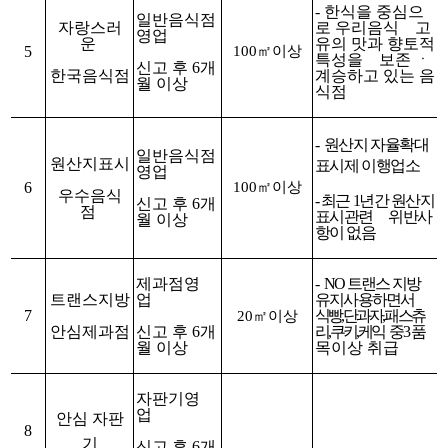
- 한식을 중심으
일반음식점
자랑스러
로 우리음식 고
영업
운
유의 맛과 향토적
5
100㎡이상
특성을 보존 ㆍ
신고 후 6개
한국음식점
계승하고 있는 음
월 이상
식점
-
원산지 자율확대
일반음식점
원산지표시
표시제 이행업소
영업
6
100㎡이상
우수음식
- 최근 1년간 원산지
신고 후 6개
점
표시관련 위반사
월 이상
항이 없음
제과점영
-
NO 트랜스 지방
트랜스지방
업
유지사용하면서
7
식빵, 단과자, 패스츄
20㎡이상
안심제과점
신고 후 6개
리, 쿠키, 케익 중
3품
월 이상
목이상 취급
자판기영
업
안심 자판
8
기
신고 후 6개