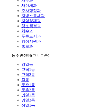
재무과
재산세과
주차행정과
지방소득세과
지역경제과
청소행정과
치수과
푸른도시과
행정지원과
홍보과
동주민센터
(ㄱㄴㄷ순)
강일동
고덕1동
고덕2동
길동
둔촌1동
둔촌2동
명일1동
명일2동
상일1동