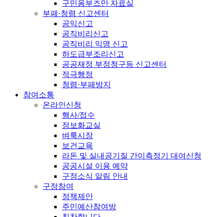
구민옴부즈만 자료실
부패·청렴 신고센터
공익신고
공직비리신고
공직비리 익명 신고
하도급부조리신고
공공재정 부정청구등 신고센터
적극행정
청렴·부패방지
참여소통
온라인신청
행사/접수
정보화교실
벼룩시장
보건교육
라돈 및 실내공기질 간이측정기 대여신청
공공시설 이용 예약
구정소식 알림 안내
구정참여
정책제안
주민예산참여방
칭찬합니다