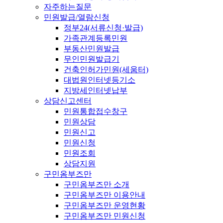
자주하는질문
민원발급/열람신청
정부24(서류신청·발급)
가족관계등록민원
부동산민원발급
무인민원발급기
건축인허가민원(세움터)
대법원인터넷등기소
지방세인터넷납부
상담신고센터
민원통합접수창구
민원상담
민원신고
민원신청
민원조회
상담지원
구민옴부즈만
구민옴부즈만 소개
구민옴부즈만 이용안내
구민옴부즈만 운영현황
구민옴부즈만 민원신청