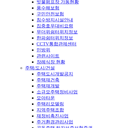
빗물펌프장 가동현황
풍수해보험
구민안전보험
침수방지시설안내
집중호우대비요령
무더위쉼터위치정보
한파쉼터위치정보
CCTV통합관제센터
민방위
관련사이트
장례식장 현황
주택/도시/건설
주택도시개발공지
주택재건축
주택재개발
소규모주택정비사업
모아타운
주택리모델링
지역주택조합
재정비촉진사업
주거환경관리사업
공동주택 하자보증보험증권