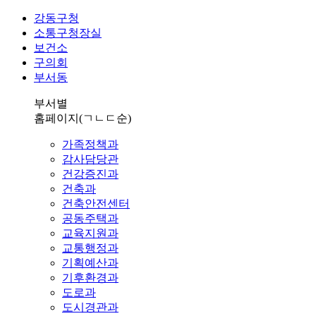
강동구청
소통구청장실
보건소
구의회
부서동
부서별
홈페이지
(ㄱㄴㄷ순)
가족정책과
감사담당관
건강증진과
건축과
건축안전센터
공동주택과
교육지원과
교통행정과
기획예산과
기후환경과
도로과
도시경관과