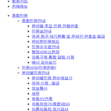
회원가입
전체메뉴
종합민원
종합민원안내
분야별 주요 민원 전화번호
민원실안내
여권 창구 대기현황 및 온라인 번호표 발급
편리한민원제도
민원수수료안내
행정서비스헌장
강동구청 통합 알림 신청
배너 모아보기
민원서식(민원편람)
분야별민원안내
분야별민원 한눈에보기
여권 신청 ∙ 발급
정보통신
세무
부동산/건축
자동차정기(종합)검사
이륜자동차 정기검사