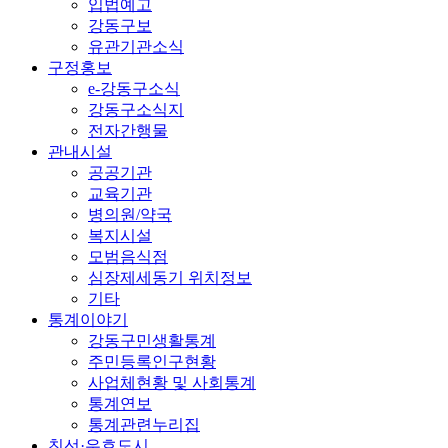
입법예고
강동구보
유관기관소식
구정홍보
e-강동구소식
강동구소식지
전자간행물
관내시설
공공기관
교육기관
병의원/약국
복지시설
모범음식점
심장제세동기 위치정보
기타
통계이야기
강동구민생활통계
주민등록인구현황
사업체현황 및 사회통계
통계연보
통계관련누리집
친선·우호도시