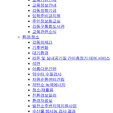
교육정보안내
강동장학기금
입학준비금지원
주민정보화교실
강동구통합도서관
교육관련소식
환경/청소
강동의제21
기후변화
대기환경
라돈 및 실내공기질 간이측정기 대여 서비스
석면
아름다운간판
약수터 수질검사
자원순환센터건립
저탄소 녹색에너지
청소/재활용
친환경보일러
환경자료실
발전소주변지역지원사업
수산물 방사능 검사 결과