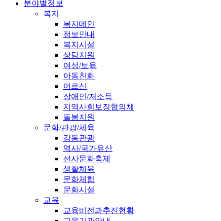
분야별정보
복지
복지메인
정보안내
복지시설
상담지원
여성/보육
아동친화
어르신
장애인/저소득
지역사회보장협의체
돌봄지원
문화/관광/체육
강동관광
역사/국가유산
선사문화축제
생활체육
문화체험
문화시설
교육
교육비전과추진현황
교육기관안내