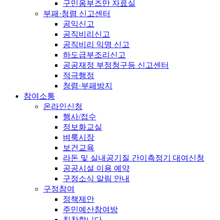
구민옴부즈만 자료실
부패·청렴 신고센터
공익신고
공직비리신고
공직비리 익명 신고
하도급부조리신고
공공재정 부정청구등 신고센터
적극행정
청렴·부패방지
참여소통
온라인신청
행사/접수
정보화교실
벼룩시장
보건교육
라돈 및 실내공기질 간이측정기 대여신청
공공시설 이용 예약
구정소식 알림 안내
구정참여
정책제안
주민예산참여방
칭찬합니다