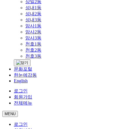
상일2동
성내1동
성내2동
성내3동
암사1동
암사2동
암사3동
천호1동
천호2동
천호3동
문화포털
한눈에강동
English
로그인
회원가입
전체메뉴
MENU
로그인