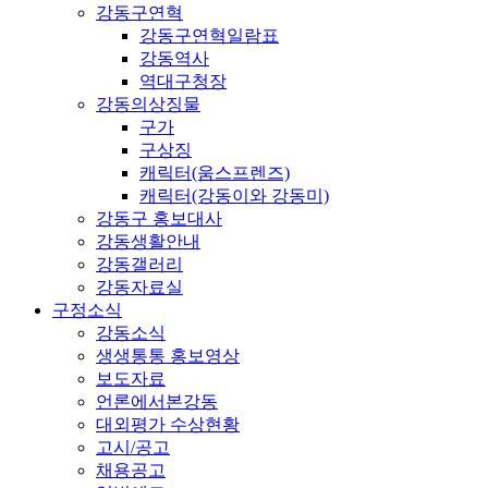
강동구연혁
강동구연혁일람표
강동역사
역대구청장
강동의상징물
구가
구상징
캐릭터(움스프렌즈)
캐릭터(강동이와 강동미)
강동구 홍보대사
강동생활안내
강동갤러리
강동자료실
구정소식
강동소식
생생통통 홍보영상
보도자료
언론에서본강동
대외평가 수상현황
고시/공고
채용공고