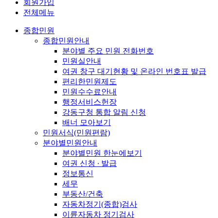
회원가입
전체메뉴
종합민원
종합민원안내
분야별 주요 민원 전화번호
민원실안내
여권 창구 대기현황 및 온라인 번호표 발급
편리한민원제도
민원수수료안내
행정서비스헌장
강동구청 통합 알림 신청
배너 모아보기
민원서식(민원편람)
분야별민원안내
분야별민원 한눈에보기
여권 신청 ∙ 발급
정보통신
세무
부동산/건축
자동차정기(종합)검사
이륜자동차 정기검사