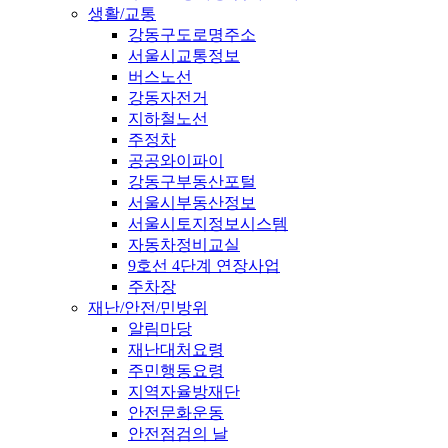
생활/교통
강동구도로명주소
서울시교통정보
버스노선
강동자전거
지하철노선
주정차
공공와이파이
강동구부동산포털
서울시부동산정보
서울시토지정보시스템
자동차정비교실
9호선 4단계 연장사업
주차장
재난/안전/민방위
알림마당
재난대처요령
주민행동요령
지역자율방재단
안전문화운동
안전점검의 날