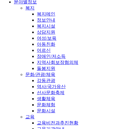
분야별정보
복지
복지메인
정보안내
복지시설
상담지원
여성/보육
아동친화
어르신
장애인/저소득
지역사회보장협의체
돌봄지원
문화/관광/체육
강동관광
역사/국가유산
선사문화축제
생활체육
문화체험
문화시설
교육
교육비전과추진현황
교육기관안내