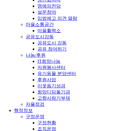
명예의전당
설문참여
입법예고 의견 열람
마을소통공간
마을활력소
공유도시강동
공유도시 강동
공유 참여하기
나눔/후원
IT희망나눔
자원봉사센터
유기동물 분양센터
후원사업
이웃돕기성금
희망디딤돌기금
고향사랑기부제
자율점검
행정정보
구정운영
구정현황
조직운영