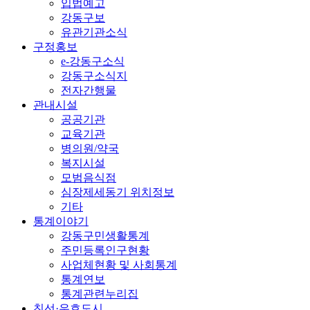
입법예고
강동구보
유관기관소식
구정홍보
e-강동구소식
강동구소식지
전자간행물
관내시설
공공기관
교육기관
병의원/약국
복지시설
모범음식점
심장제세동기 위치정보
기타
통계이야기
강동구민생활통계
주민등록인구현황
사업체현황 및 사회통계
통계연보
통계관련누리집
친선·우호도시