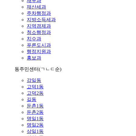
재무과
재산세과
주차행정과
지방소득세과
지역경제과
청소행정과
치수과
푸른도시과
행정지원과
홍보과
동주민센터
(ㄱㄴㄷ순)
강일동
고덕1동
고덕2동
길동
둔촌1동
둔촌2동
명일1동
명일2동
상일1동