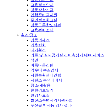
교육정보안내
강동장학기금
입학준비금지원
주민정보화교실
강동구통합도서관
교육관련소식
환경/청소
강동의제21
기후변화
대기환경
라돈 및 실내공기질 간이측정기 대여 서비스
석면
아름다운간판
약수터 수질검사
자원순환센터건립
저탄소 녹색에너지
청소/재활용
친환경보일러
환경자료실
발전소주변지역지원사업
수산물 방사능 검사 결과