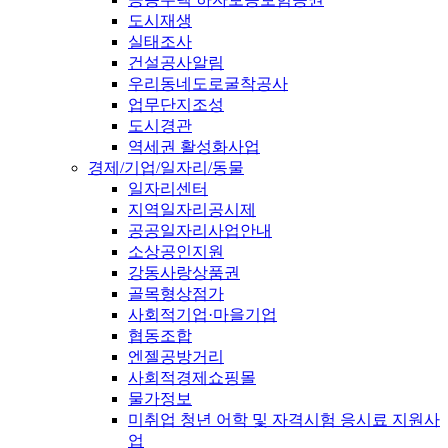
도시재생
실태조사
건설공사알림
우리동네도로굴착공사
업무단지조성
도시경관
역세권 활성화사업
경제/기업/일자리/동물
일자리센터
지역일자리공시제
공공일자리사업안내
소상공인지원
강동사랑상품권
골목형상점가
사회적기업·마을기업
협동조합
엔젤공방거리
사회적경제쇼핑몰
물가정보
미취업 청년 어학 및 자격시험 응시료 지원사
업