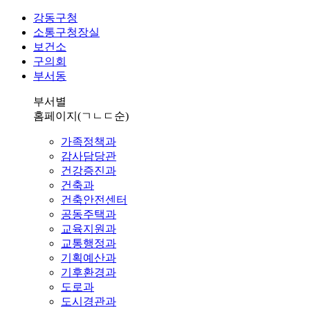
강동구청
소통구청장실
보건소
구의회
부서동
부서별
홈페이지
(ㄱㄴㄷ순)
가족정책과
감사담당관
건강증진과
건축과
건축안전센터
공동주택과
교육지원과
교통행정과
기획예산과
기후환경과
도로과
도시경관과