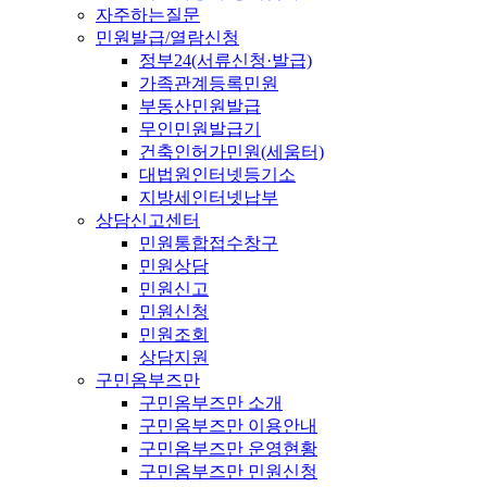
자주하는질문
민원발급/열람신청
정부24(서류신청·발급)
가족관계등록민원
부동산민원발급
무인민원발급기
건축인허가민원(세움터)
대법원인터넷등기소
지방세인터넷납부
상담신고센터
민원통합접수창구
민원상담
민원신고
민원신청
민원조회
상담지원
구민옴부즈만
구민옴부즈만 소개
구민옴부즈만 이용안내
구민옴부즈만 운영현황
구민옴부즈만 민원신청