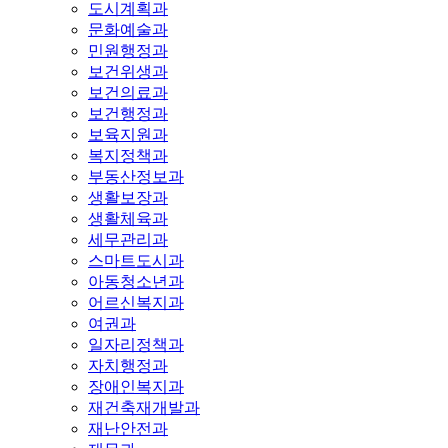
도시계획과
문화예술과
민원행정과
보건위생과
보건의료과
보건행정과
보육지원과
복지정책과
부동산정보과
생활보장과
생활체육과
세무관리과
스마트도시과
아동청소년과
어르신복지과
여권과
일자리정책과
자치행정과
장애인복지과
재건축재개발과
재난안전과