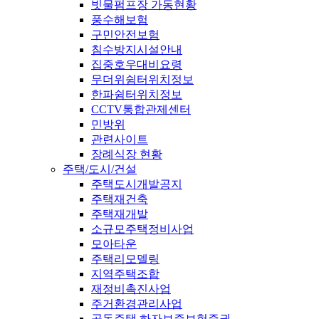
빗물펌프장 가동현황
풍수해보험
구민안전보험
침수방지시설안내
집중호우대비요령
무더위쉼터위치정보
한파쉼터위치정보
CCTV통합관제센터
민방위
관련사이트
장례식장 현황
주택/도시/건설
주택도시개발공지
주택재건축
주택재개발
소규모주택정비사업
모아타운
주택리모델링
지역주택조합
재정비촉진사업
주거환경관리사업
공동주택 하자보증보험증권