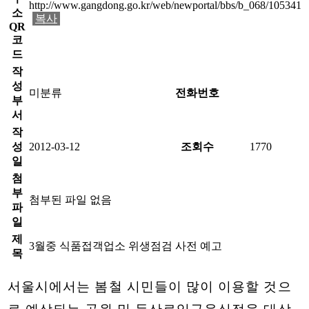
http://www.gangdong.go.kr/web/newportal/bbs/b_068/105341
소
복사
QR
코
드
작
성
미분류
전화번호
부
서
작
성
2012-03-12
조회수
1770
일
첨
부
첨부된 파일 없음
파
일
제
3월중 식품접객업소 위생점검 사전 예고
목
서울시에서는 봄철 시민들이 많이 이용할 것으