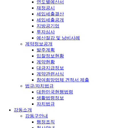
연도별예산서
재정공시
세입세출결산
세입세출공개
지방공기업
투자심사
예산절감 및 낭비사례
계약정보공개
발주계획
입찰정보현황
계약현황
대금지급정보
계약관련서식
참여희망업체 견적서 제출
법규/자치법규
대한민국현행법령
생활법령정보
자치법규
강동소개
강동구안내
행정조직
청사안내