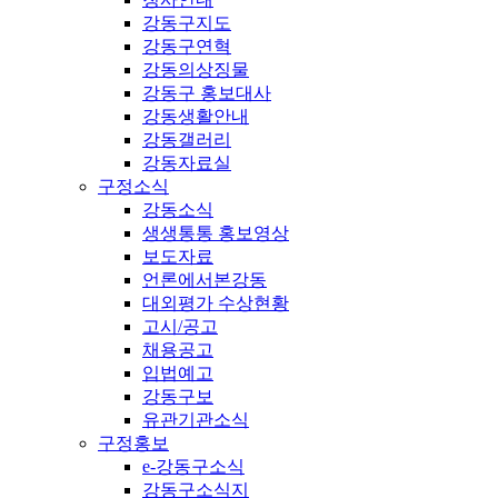
강동구지도
강동구연혁
강동의상징물
강동구 홍보대사
강동생활안내
강동갤러리
강동자료실
구정소식
강동소식
생생통통 홍보영상
보도자료
언론에서본강동
대외평가 수상현황
고시/공고
채용공고
입법예고
강동구보
유관기관소식
구정홍보
e-강동구소식
강동구소식지